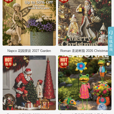

在
线
咨
询
Napco 花园摆设 2027 Garden
Roman 圣诞树脂 2026 Christmas