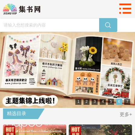
1
2
3
4
5
6
7
精选目录
更多+