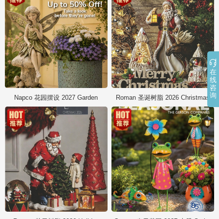

在
线
咨
询
Napco 花园摆设 2027 Garden
Roman 圣诞树脂 2026 Christmas