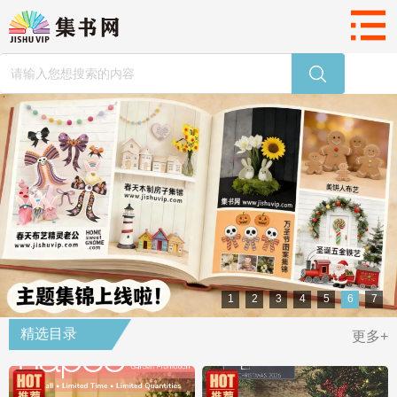
1
2
3
4
5
6
7
精选目录
更多+