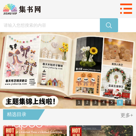
1
2
3
4
5
6
7
精选目录
更多+