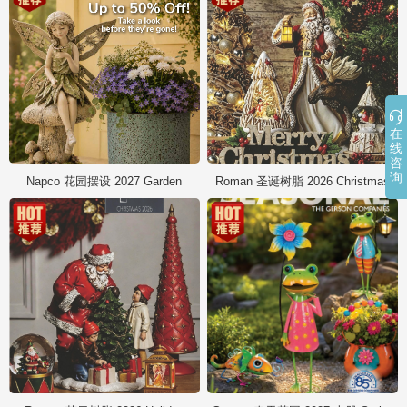

在
线
咨
询
Napco 花园摆设 2027 Garden
Roman 圣诞树脂 2026 Christmas