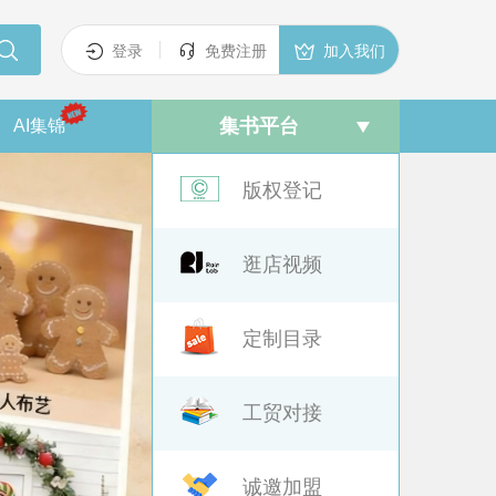



登录
免费注册
加入我们
集书平台
AI集锦
版权登记
逛店视频
定制目录
工贸对接
诚邀加盟