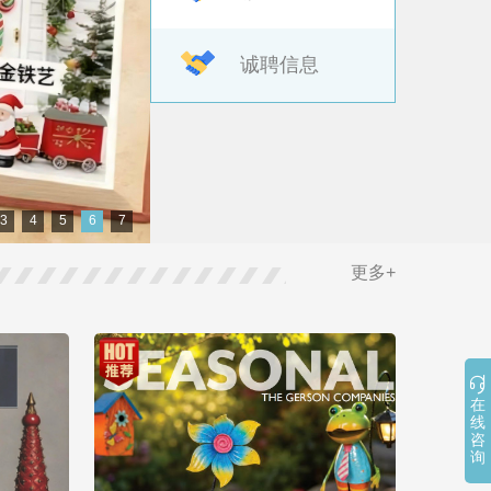
诚聘信息
3
4
5
6
7
更多+

在
线
咨
询