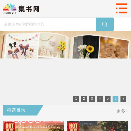
1
2
3
4
5
6
7
精选目录
更多+