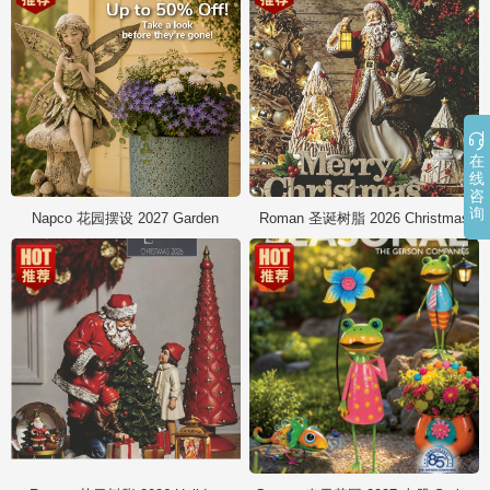

在
线
咨
询
Napco 花园摆设 2027 Garden
Roman 圣诞树脂 2026 Christmas