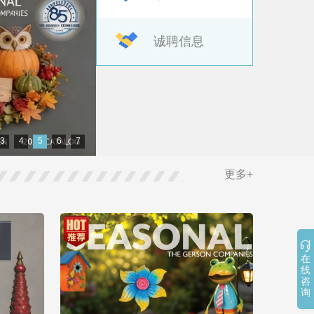
诚聘信息
3
4
5
6
7
更多+

在
线
咨
询