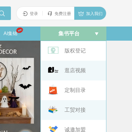



登录
免费注册
加入我们
集书平台
AI集锦
版权登记
逛店视频
定制目录
工贸对接
诚邀加盟