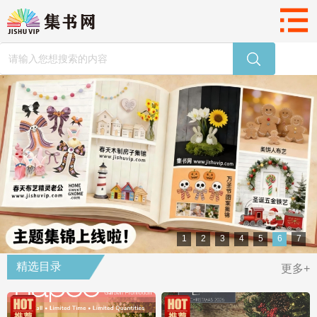
1
2
3
4
5
6
7
精选目录
更多+