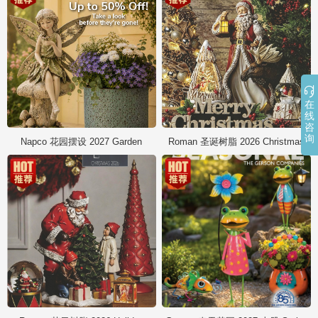

在
线
咨
询
Napco 花园摆设 2027 Garden
Roman 圣诞树脂 2026 Christmas