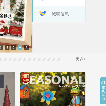
诚聘信息
3
4
5
6
7
更多+

在
线
咨
询