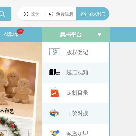



登录
免费注册
加入我们
集书平台
AI集锦
版权登记
逛店视频
定制目录
工贸对接
诚邀加盟