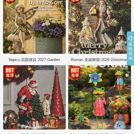

在
线
咨
询
Napco 花园摆设 2027 Garden
Roman 圣诞树脂 2026 Christmas