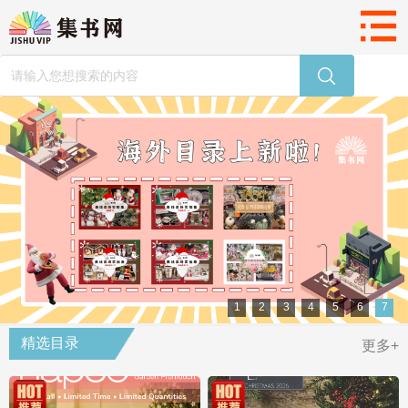
1
2
3
4
5
6
7
精选目录
更多+