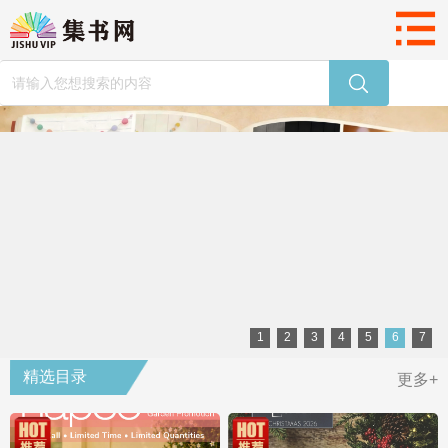
1
2
3
4
5
6
7
精选目录
更多+