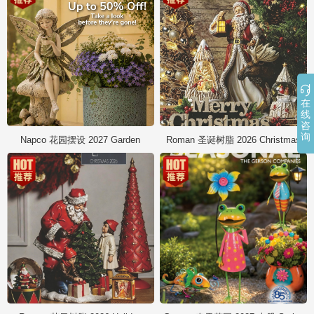

在
线
咨
询
Napco 花园摆设 2027 Garden
Roman 圣诞树脂 2026 Christmas