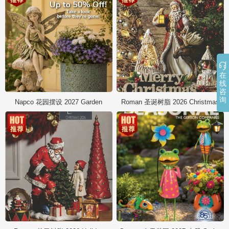

在
线
咨
询
Napco 花园摆设 2027 Garden
Roman 圣诞树脂 2026 Christmas