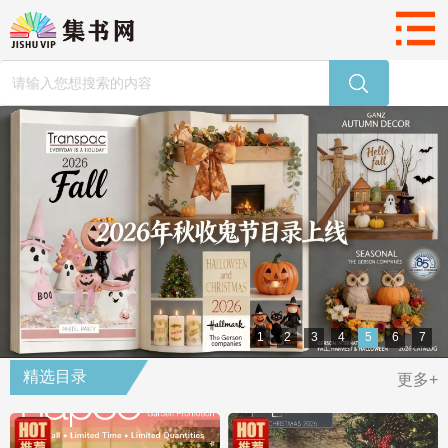
1
2
3
4
5
6
7
精选目录
更多+